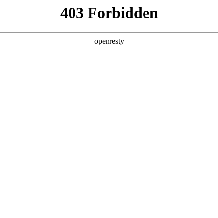
您需要什么帮助？
请填写您的相关情况，我们将及时联系您反馈处
*
公司
*
姓名
*
电话